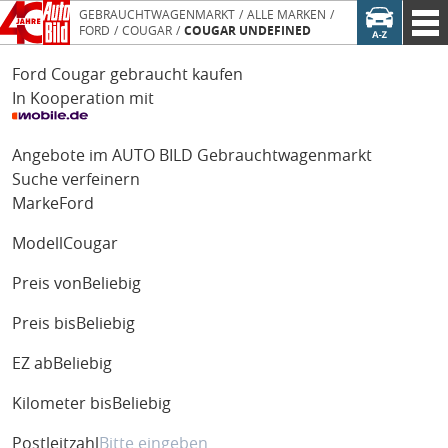
GEBRAUCHTWAGENMARKT
ALLE MARKEN
FORD
COUGAR
COUGAR UNDEFINED
Ford Cougar gebraucht kaufen
In Kooperation mit
Angebote im AUTO BILD Gebrauchtwagenmarkt
Suche verfeinern
Marke
Ford
Modell
Cougar
Preis von
Beliebig
Preis bis
Beliebig
EZ ab
Beliebig
Kilometer bis
Beliebig
Postleitzahl