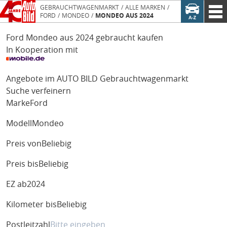
GEBRAUCHTWAGENMARKT
ALLE MARKEN
FORD
MONDEO
MONDEO AUS 2024
Ford Mondeo aus 2024 gebraucht kaufen
In Kooperation mit
Angebote im AUTO BILD Gebrauchtwagenmarkt
Suche verfeinern
Marke
Ford
Modell
Mondeo
Preis von
Beliebig
Preis bis
Beliebig
EZ ab
2024
Kilometer bis
Beliebig
Postleitzahl