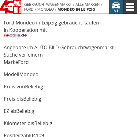
GEBRAUCHTWAGENMARKT
ALLE MARKEN
FORD
MONDEO
MONDEO IN LEIPZIG
Ford Mondeo in Leipzig gebraucht kaufen
In Kooperation mit
Angebote im AUTO BILD Gebrauchtwagenmarkt
Suche verfeinern
Marke
Ford
Modell
Mondeo
Preis von
Beliebig
Preis bis
Beliebig
EZ ab
Beliebig
Kilometer bis
Beliebig
Postleitzahl