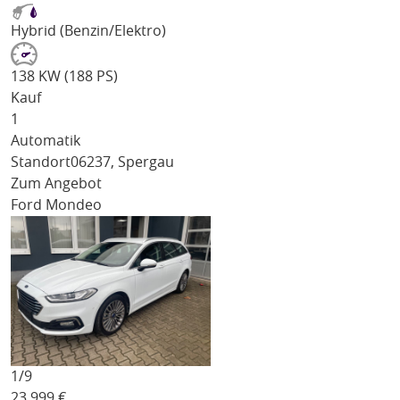
Hybrid (Benzin/Elektro)
138 KW (188 PS)
Kauf
1
Automatik
Standort
06237, Spergau
Zum Angebot
Ford Mondeo
1/
9
23.999
€