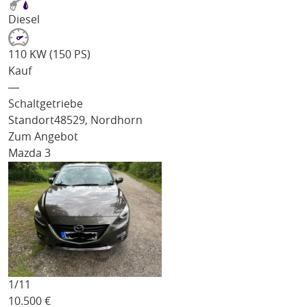
Diesel
110 KW (150 PS)
Kauf
―
Schaltgetriebe
Standort
48529, Nordhorn
Zum Angebot
Mazda 3
1/
11
10.500
€