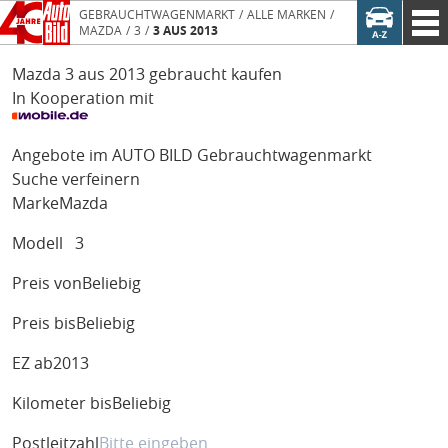
GEBRAUCHTWAGENMARKT
ALLE MARKEN
MAZDA
3
3 AUS 2013
Mazda 3 aus 2013 gebraucht kaufen
In Kooperation mit
Angebote im AUTO BILD Gebrauchtwagenmarkt
Suche verfeinern
Marke
Mazda
Modell
3
Preis von
Beliebig
Preis bis
Beliebig
EZ ab
2013
Kilometer bis
Beliebig
Postleitzahl