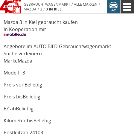
GEBRAUCHTWAGENMARKT
ALLE MARKEN
MAZDA
3
3 IN KIEL
Mazda 3 in Kiel gebraucht kaufen
In Kooperation mit
Angebote im AUTO BILD Gebrauchtwagenmarkt
Suche verfeinern
Marke
Mazda
Modell
3
Preis von
Beliebig
Preis bis
Beliebig
EZ ab
Beliebig
Kilometer bis
Beliebig
Postleitzahl