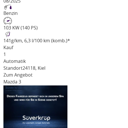
08/2025
Benzin
103 KW (140 PS)
141
g/km
, 6,3 l/100 km (komb.)*
Kauf
1
Automatik
Standort
24118, Kiel
Zum Angebot
Mazda 3