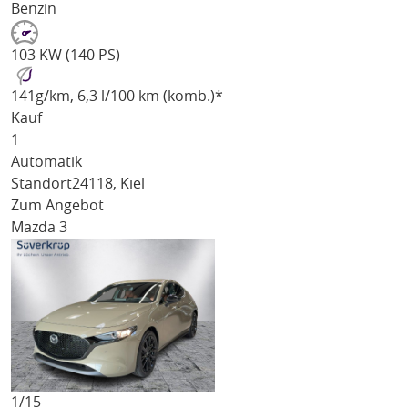
Benzin
103 KW (140 PS)
141
g/km
, 6,3 l/100 km (komb.)*
Kauf
1
Automatik
Standort
24118, Kiel
Zum Angebot
Mazda 3
1/
15