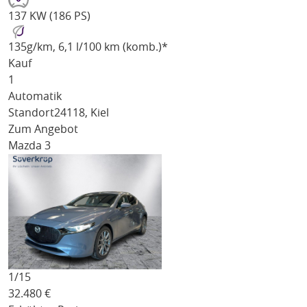
137 KW (186 PS)
135
g/km
, 6,1 l/100 km (komb.)*
Kauf
1
Automatik
Standort
24118, Kiel
Zum Angebot
Mazda 3
1/
15
32.480
€