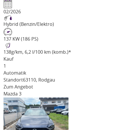
02/2026
Hybrid (Benzin/Elektro)
137 KW (186 PS)
138
g/km
, 6,2 l/100 km (komb.)*
Kauf
1
Automatik
Standort
63110, Rodgau
Zum Angebot
Mazda 3