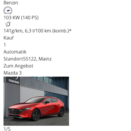
Benzin
103 KW (140 PS)
141
g/km
, 6,3 l/100 km (komb.)*
Kauf
1
Automatik
Standort
55122, Mainz
Zum Angebot
Mazda 3
1/
5