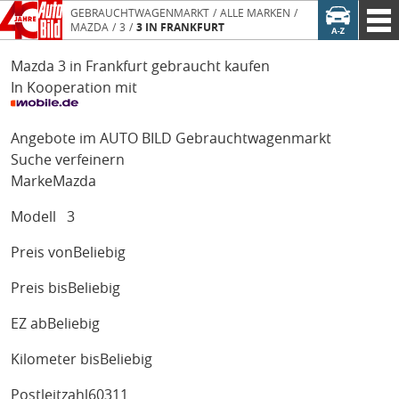
GEBRAUCHTWAGENMARKT
ALLE MARKEN
MAZDA
3
3 IN FRANKFURT
Mazda 3 in Frankfurt gebraucht kaufen
In Kooperation mit
Angebote im AUTO BILD Gebrauchtwagenmarkt
Suche verfeinern
Marke
Mazda
Modell
3
Preis von
Beliebig
Preis bis
Beliebig
EZ ab
Beliebig
Kilometer bis
Beliebig
Postleitzahl