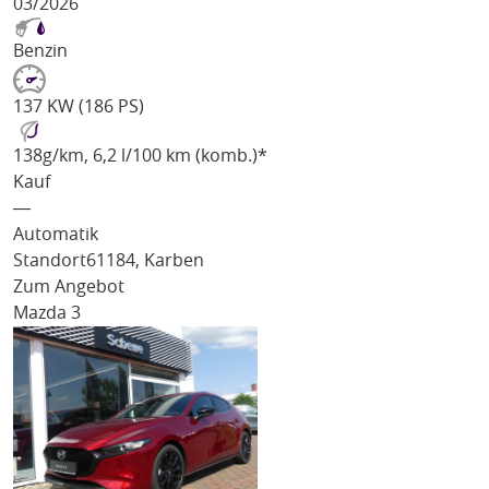
03/2026
Benzin
137 KW (186 PS)
138
g/km
, 6,2 l/100 km (komb.)*
Kauf
―
Automatik
Standort
61184, Karben
Zum Angebot
Mazda 3