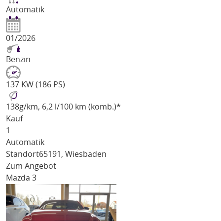
Automatik
01/2026
Benzin
137 KW (186 PS)
138
g/km
, 6,2 l/100 km (komb.)*
Kauf
1
Automatik
Standort
65191, Wiesbaden
Zum Angebot
Mazda 3