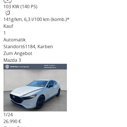
103 KW (140 PS)
141
g/km
, 6,3 l/100 km (komb.)*
Kauf
1
Automatik
Standort
61184, Karben
Zum Angebot
Mazda 3
1/
24
26.990
€