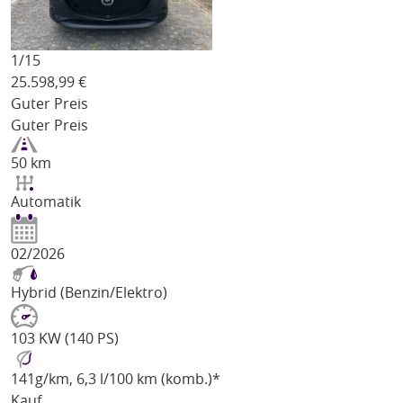
1/
15
25.598,99
€
Guter Preis
Guter Preis
50 km
Automatik
02/2026
Hybrid (Benzin/Elektro)
103 KW (140 PS)
141
g/km
, 6,3 l/100 km (komb.)*
Kauf