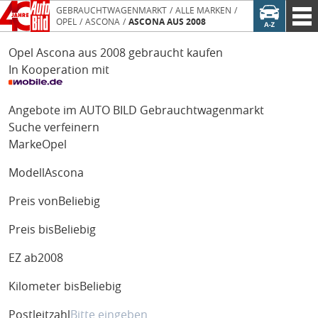
GEBRAUCHTWAGENMARKT
ALLE MARKEN
OPEL
ASCONA
ASCONA AUS 2008
Opel Ascona aus 2008 gebraucht kaufen
In Kooperation mit
Angebote im AUTO BILD Gebrauchtwagenmarkt
Suche verfeinern
Marke
Opel
Modell
Ascona
Preis von
Beliebig
Preis bis
Beliebig
EZ ab
2008
Kilometer bis
Beliebig
Postleitzahl