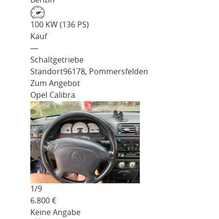
100 KW (136 PS)
Kauf
―
Schaltgetriebe
Standort
96178, Pommersfelden
Zum Angebot
Opel Calibra
1/
9
6.800
€
Keine Angabe