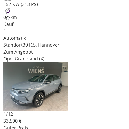
157 KW (213 PS)
0
g/km
Kauf
1
Automatik
Standort
30165, Hannover
Zum Angebot
Opel Grandland (X)
1/
12
33.590
€
Guter Preis