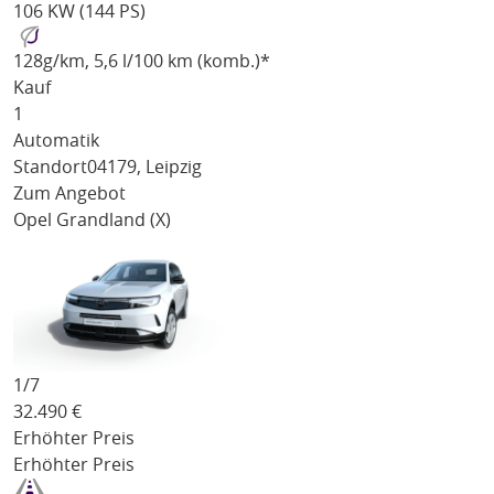
106 KW (144 PS)
128
g/km
, 5,6 l/100 km (komb.)*
Kauf
1
Automatik
Standort
04179, Leipzig
Zum Angebot
Opel Grandland (X)
1/
7
32.490
€
Erhöhter Preis
Erhöhter Preis