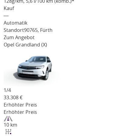
128
g/km
, 5,6 l/100 km (komb.)*
Kauf
―
Automatik
Standort
90765, Fürth
Zum Angebot
Opel Grandland (X)
1/
4
33.308
€
Erhöhter Preis
Erhöhter Preis
10 km