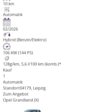
10 km
Automatik
02/2026
Hybrid (Benzin/Elektro)
106 KW (144 PS)
128
g/km
, 5,6 l/100 km (komb.)*
Kauf
1
Automatik
Standort
04179, Leipzig
Zum Angebot
Opel Grandland (X)