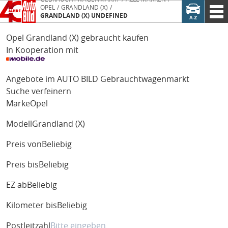
OPEL
GRANDLAND (X)
GRANDLAND (X) UNDEFINED
Opel Grandland (X) gebraucht kaufen
In Kooperation mit
Angebote im AUTO BILD Gebrauchtwagenmarkt
Suche verfeinern
Marke
Opel
Modell
Grandland (X)
Preis von
Beliebig
Preis bis
Beliebig
EZ ab
Beliebig
Kilometer bis
Beliebig
Postleitzahl