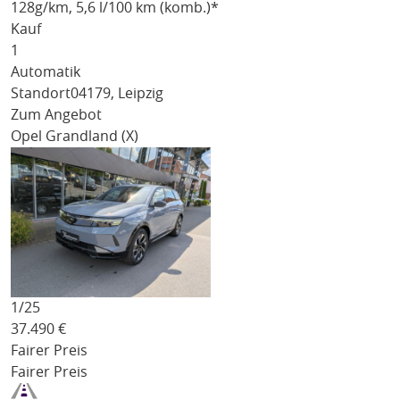
128
g/km
, 5,6 l/100 km (komb.)*
Kauf
1
Automatik
Standort
04179, Leipzig
Zum Angebot
Opel Grandland (X)
1/
25
37.490
€
Fairer Preis
Fairer Preis