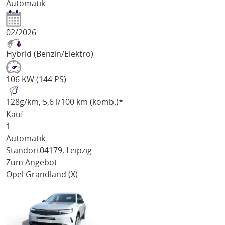
Automatik
02/2026
Hybrid (Benzin/Elektro)
106 KW (144 PS)
128
g/km
, 5,6 l/100 km (komb.)*
Kauf
1
Automatik
Standort
04179, Leipzig
Zum Angebot
Opel Grandland (X)