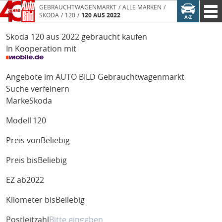
GEBRAUCHTWAGENMARKT
ALLE MARKEN
SKODA
120
120 AUS 2022
Skoda 120 aus 2022 gebraucht kaufen
In Kooperation mit
Angebote im AUTO BILD Gebrauchtwagenmarkt
Suche verfeinern
Marke
Skoda
Modell
120
Preis von
Beliebig
Preis bis
Beliebig
EZ ab
2022
Kilometer bis
Beliebig
Postleitzahl