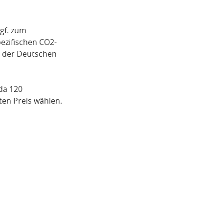
gf. zum
pezifischen CO2-
i der Deutschen
da 120
en Preis wählen.