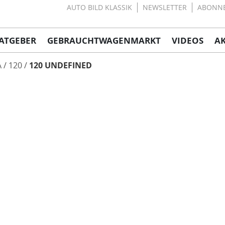
AUTO BILD KLASSIK
NEWSLETTER
ABONN
ATGEBER
GEBRAUCHTWAGENMARKT
VIDEOS
A
A
120
120 UNDEFINED