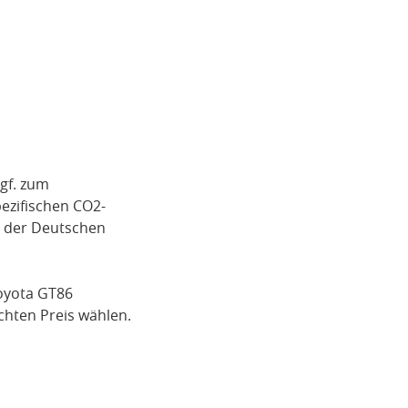
gf. zum
pezifischen CO2-
i der Deutschen
oyota GT86
hten Preis wählen.