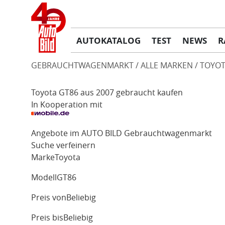
AUTOKATALOG
TEST
NEWS
R
GEBRAUCHTWAGENMARKT
ALLE MARKEN
TOYOT
Toyota GT86 aus 2007 gebraucht kaufen
In Kooperation mit
Angebote im AUTO BILD Gebrauchtwagenmarkt
Suche verfeinern
Marke
Toyota
Modell
GT86
Preis von
Beliebig
Preis bis
Beliebig