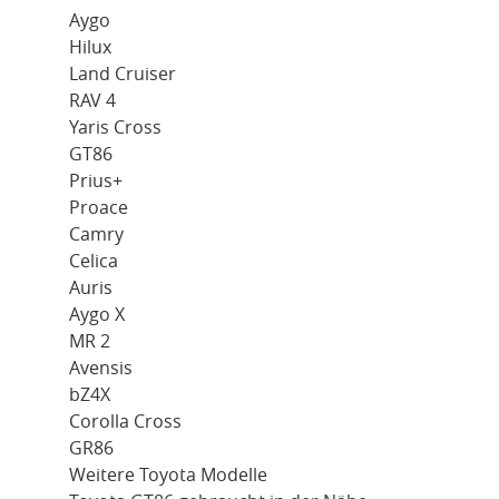
Aygo
Hilux
Land Cruiser
RAV 4
Yaris Cross
GT86
Prius+
Proace
Camry
Celica
Auris
Aygo X
MR 2
Avensis
bZ4X
Corolla Cross
GR86
Weitere Toyota Modelle