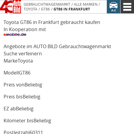
GEBRAUCHTWAGENMARKT
ALLE MARKEN
TOYOTA
GT86
GT86 IN FRANKFURT
Toyota GT86 in Frankfurt gebraucht kaufen
In Kooperation mit
Angebote im AUTO BILD Gebrauchtwagenmarkt
Suche verfeinern
Marke
Toyota
Modell
GT86
Preis von
Beliebig
Preis bis
Beliebig
EZ ab
Beliebig
Kilometer bis
Beliebig
Postleitzahl