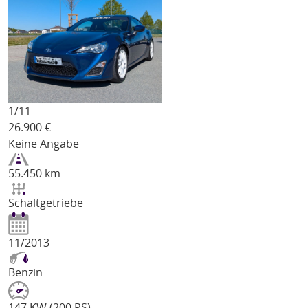
1/
11
26.900
€
Keine Angabe
55.450 km
Schaltgetriebe
11/2013
Benzin
147 KW (200 PS)