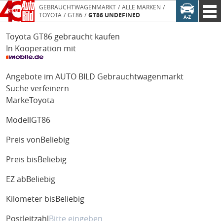
GEBRAUCHTWAGENMARKT
ALLE MARKEN
TOYOTA
GT86
GT86 UNDEFINED
Toyota GT86 gebraucht kaufen
In Kooperation mit
Angebote im AUTO BILD Gebrauchtwagenmarkt
Suche verfeinern
Marke
Toyota
Modell
GT86
Preis von
Beliebig
Preis bis
Beliebig
EZ ab
Beliebig
Kilometer bis
Beliebig
Postleitzahl