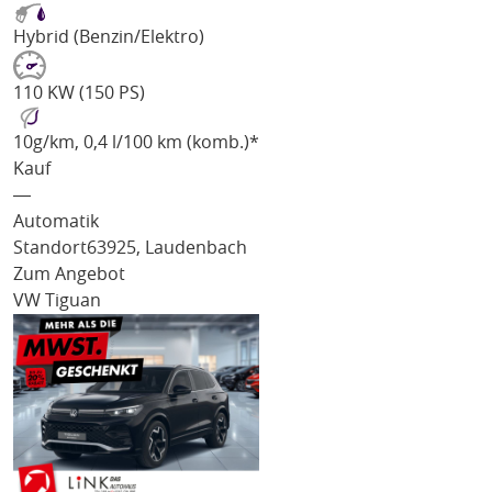
Hybrid (Benzin/Elektro)
110 KW (150 PS)
10
g/km
, 0,4 l/100 km (komb.)*
Kauf
―
Automatik
Standort
63925, Laudenbach
Zum Angebot
VW Tiguan