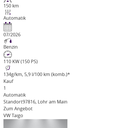
150 km
Automatik
07/2026
Benzin
110 KW (150 PS)
134
g/km
, 5,9 l/100 km (komb.)*
Kauf
1
Automatik
Standort
97816, Lohr am Main
Zum Angebot
VW Taigo