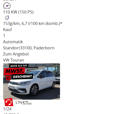
110 KW (150 PS)
153
g/km
, 6,7 l/100 km (komb.)*
Kauf
1
Automatik
Standort
33100, Paderborn
Zum Angebot
VW Touran
1/
24