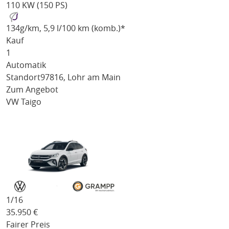
110 KW (150 PS)
134
g/km
, 5,9 l/100 km (komb.)*
Kauf
1
Automatik
Standort
97816, Lohr am Main
Zum Angebot
VW Taigo
1/
16
35.950
€
Fairer Preis