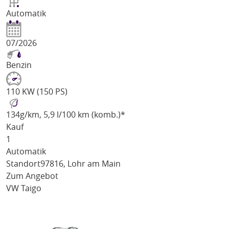
Automatik
07/2026
Benzin
110 KW (150 PS)
134
g/km
, 5,9 l/100 km (komb.)*
Kauf
1
Automatik
Standort
97816, Lohr am Main
Zum Angebot
VW Taigo