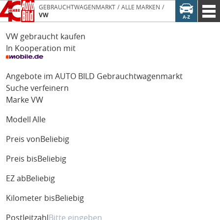
GEBRAUCHTWAGENMARKT
ALLE MARKEN
VW
VW gebraucht kaufen
In Kooperation mit
Angebote im AUTO BILD Gebrauchtwagenmarkt
Suche verfeinern
Marke
VW
Modell
Alle
Preis von
Beliebig
Preis bis
Beliebig
EZ ab
Beliebig
Kilometer bis
Beliebig
Postleitzahl