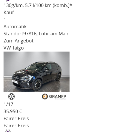
130
g/km
, 5,7 l/100 km (komb.)*
Kauf
1
Automatik
Standort
97816, Lohr am Main
Zum Angebot
VW Taigo
1/
17
35.950
€
Fairer Preis
Fairer Preis