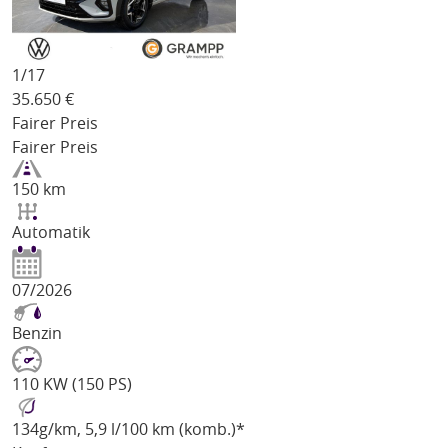
1/
17
35.650
€
Fairer Preis
Fairer Preis
150 km
Automatik
07/2026
Benzin
110 KW (150 PS)
134
g/km
, 5,9 l/100 km (komb.)*