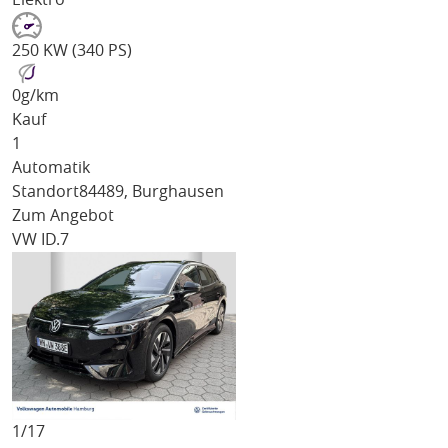
250 KW (340 PS)
0
g/km
Kauf
1
Automatik
Standort
84489, Burghausen
Zum Angebot
VW ID.7
1/
17