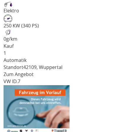
Elektro
250 KW (340 PS)
0
g/km
Kauf
1
Automatik
Standort
42109, Wuppertal
Zum Angebot
VW ID.7