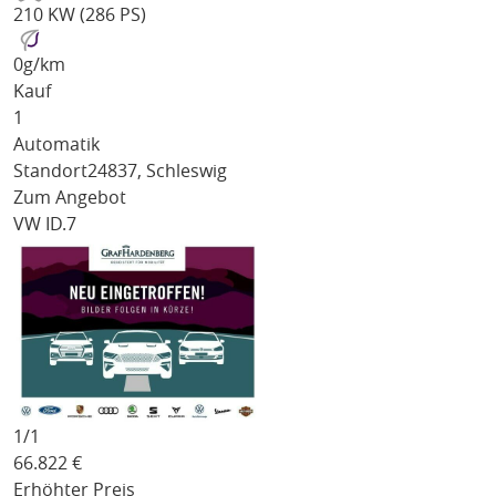
210 KW (286 PS)
0
g/km
Kauf
1
Automatik
Standort
24837, Schleswig
Zum Angebot
VW ID.7
1/
1
66.822
€
Erhöhter Preis