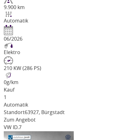
9.900 km
Automatik
06/2026
Elektro
210 KW (286 PS)
0
g/km
Kauf
1
Automatik
Standort
63927, Bürgstadt
Zum Angebot
VW ID.7