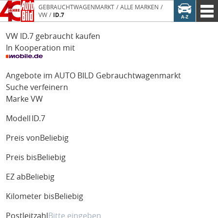
GEBRAUCHTWAGENMARKT
ALLE MARKEN
VW
ID.7
VW ID.7 gebraucht kaufen
In Kooperation mit
Angebote im AUTO BILD Gebrauchtwagenmarkt
Suche verfeinern
Marke
VW
Modell
ID.7
Preis von
Beliebig
Preis bis
Beliebig
EZ ab
Beliebig
Kilometer bis
Beliebig
Postleitzahl