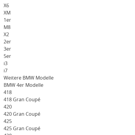
X6
XM
1er
M8
X2
2er
3er
5er
i3
i7
Weitere BMW Modelle
BMW 4er Modelle
418
418 Gran Coupé
420
420 Gran Coupé
425
425 Gran Coupé