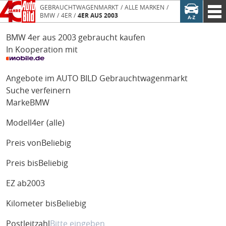
GEBRAUCHTWAGENMARKT
ALLE MARKEN
BMW
4ER
4ER AUS 2003
BMW 4er aus 2003 gebraucht kaufen
In Kooperation mit
Angebote im AUTO BILD Gebrauchtwagenmarkt
Suche verfeinern
Marke
BMW
Modell
4er (alle)
Preis von
Beliebig
Preis bis
Beliebig
EZ ab
2003
Kilometer bis
Beliebig
Postleitzahl