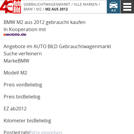
GEBRAUCHTWAGENMARKT
ALLE MARKEN
BMW
M2
M2 AUS 2012
BMW M2 aus 2012 gebraucht kaufen
In Kooperation mit
Angebote im AUTO BILD Gebrauchtwagenmarkt
Suche verfeinern
Marke
BMW
Modell
M2
Preis von
Beliebig
Preis bis
Beliebig
EZ ab
2012
Kilometer bis
Beliebig
Postleitzahl