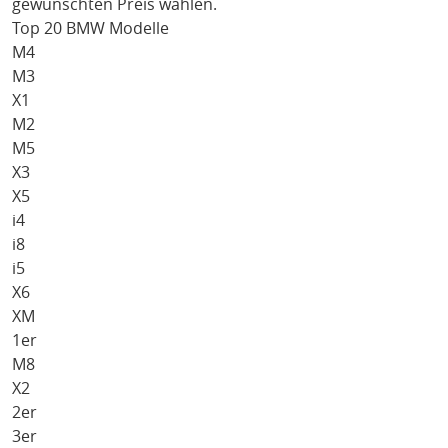
gewünschten Preis wählen.
Top 20 BMW Modelle
M4
M3
X1
M2
M5
X3
X5
i4
i8
i5
X6
XM
1er
M8
X2
2er
3er