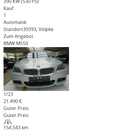
390 KW (530 PS)
Kauf
1
Automatik
Standort
39393, Völpke
Zum Angebot
BMW M550
1/
23
21.490
€
Guter Preis
Guter Preis
154.543 km