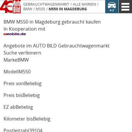
GEBRAUCHTWAGENMARKT
ALLE MARKEN
BMW
M550
M550 IN MAGDEBURG
BMW M550 in Magdeburg gebraucht kaufen
In Kooperation mit
Angebote im AUTO BILD Gebrauchtwagenmarkt
Suche verfeinern
Marke
BMW
Modell
M550
Preis von
Beliebig
Preis bis
Beliebig
EZ ab
Beliebig
Kilometer bis
Beliebig
Postleitzahl