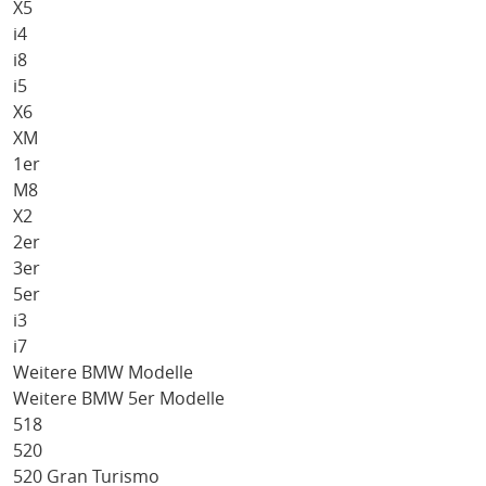
X5
i4
i8
i5
X6
XM
1er
M8
X2
2er
3er
5er
i3
i7
Weitere BMW Modelle
Weitere BMW 5er Modelle
518
520
520 Gran Turismo