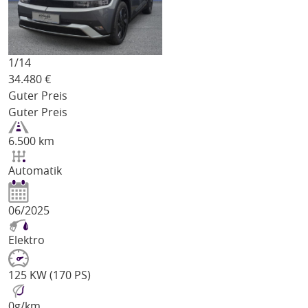
1/
14
34.480
€
Guter Preis
Guter Preis
6.500 km
Automatik
06/2025
Elektro
125 KW (170 PS)
0
g/km