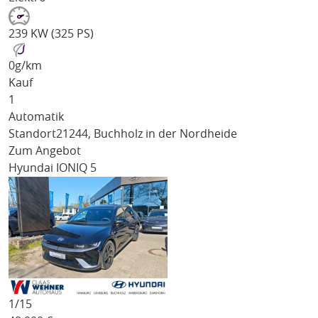
239 KW (325 PS)
0
g/km
Kauf
1
Automatik
Standort
21244, Buchholz in der Nordheide
Zum Angebot
Hyundai IONIQ 5
1/
15