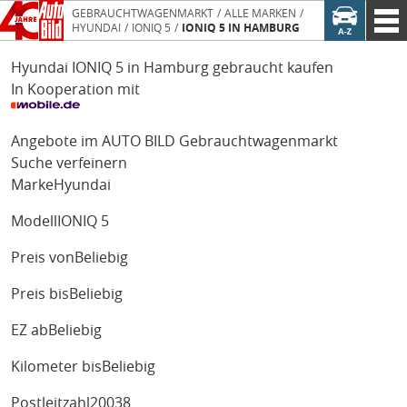
GEBRAUCHTWAGENMARKT
ALLE MARKEN
HYUNDAI
IONIQ 5
IONIQ 5 IN HAMBURG
Hyundai IONIQ 5 in Hamburg gebraucht kaufen
In Kooperation mit
Angebote im AUTO BILD Gebrauchtwagenmarkt
Suche verfeinern
Marke
Hyundai
Modell
IONIQ 5
Preis von
Beliebig
Preis bis
Beliebig
EZ ab
Beliebig
Kilometer bis
Beliebig
Postleitzahl