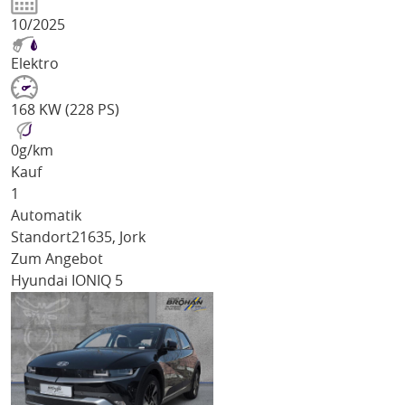
10/2025
Elektro
168 KW (228 PS)
0
g/km
Kauf
1
Automatik
Standort
21635, Jork
Zum Angebot
Hyundai IONIQ 5