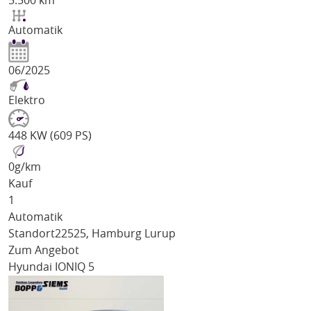
5.500 km
Automatik
06/2025
Elektro
448 KW (609 PS)
0
g/km
Kauf
1
Automatik
Standort
22525, Hamburg Lurup
Zum Angebot
Hyundai IONIQ 5