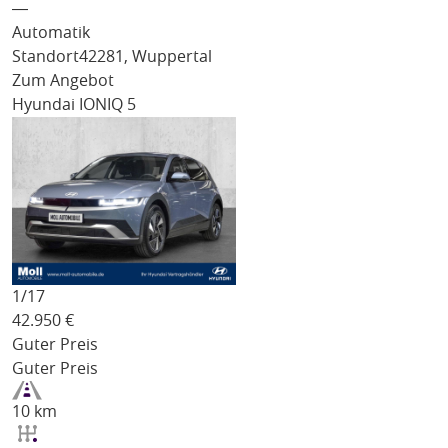
―
Automatik
Standort
42281, Wuppertal
Zum Angebot
Hyundai IONIQ 5
1/
17
42.950
€
Guter Preis
Guter Preis
10 km