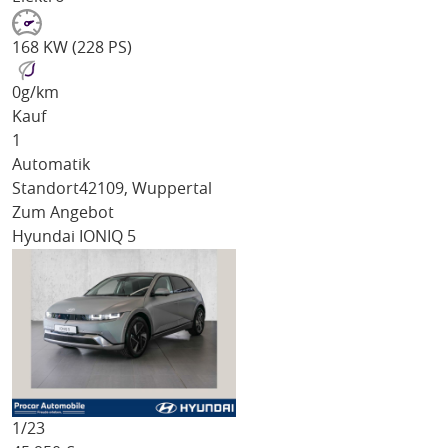
168 KW (228 PS)
0
g/km
Kauf
1
Automatik
Standort
42109, Wuppertal
Zum Angebot
Hyundai IONIQ 5
1/
23