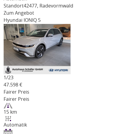
Standort
42477, Radevormwald
Zum Angebot
Hyundai IONIQ 5
1/
23
47.598
€
Fairer Preis
Fairer Preis
15 km
Automatik