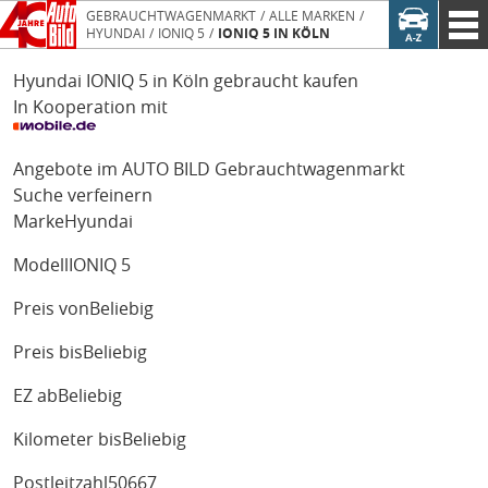
GEBRAUCHTWAGENMARKT
ALLE MARKEN
HYUNDAI
IONIQ 5
IONIQ 5 IN KÖLN
Hyundai IONIQ 5 in Köln gebraucht kaufen
In Kooperation mit
Angebote im AUTO BILD Gebrauchtwagenmarkt
Suche verfeinern
Marke
Hyundai
Modell
IONIQ 5
Preis von
Beliebig
Preis bis
Beliebig
EZ ab
Beliebig
Kilometer bis
Beliebig
Postleitzahl