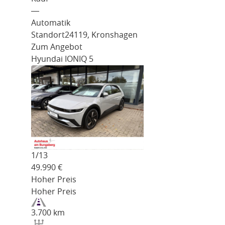
―
Automatik
Standort
24119, Kronshagen
Zum Angebot
Hyundai IONIQ 5
1/
13
49.990
€
Hoher Preis
Hoher Preis
3.700 km