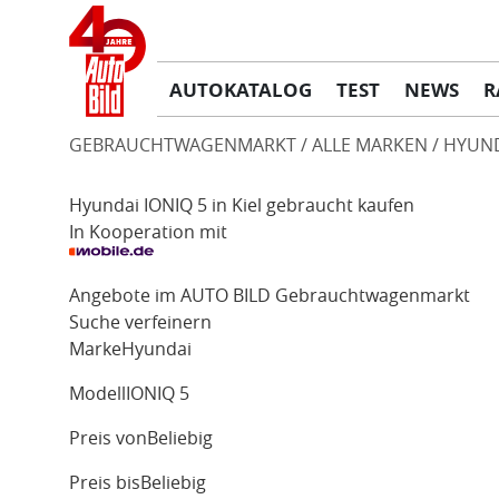
AUTOKATALOG
TEST
NEWS
R
GEBRAUCHTWAGENMARKT
ALLE MARKEN
HYUN
Hyundai IONIQ 5 in Kiel gebraucht kaufen
In Kooperation mit
Angebote im AUTO BILD Gebrauchtwagenmarkt
Suche verfeinern
Marke
Hyundai
Modell
IONIQ 5
Preis von
Beliebig
Preis bis
Beliebig