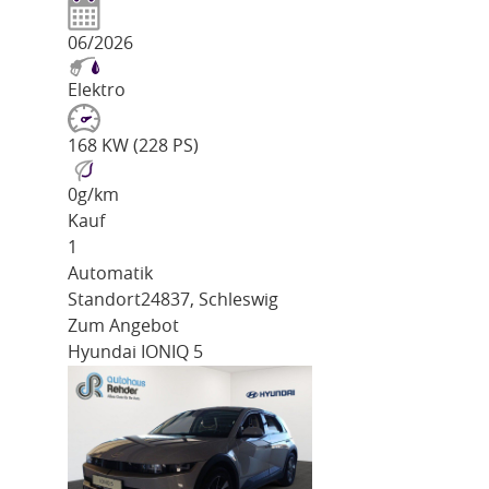
06/2026
Elektro
168 KW (228 PS)
0
g/km
Kauf
1
Automatik
Standort
24837, Schleswig
Zum Angebot
Hyundai IONIQ 5