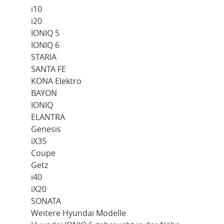
i10
i20
IONIQ 5
IONIQ 6
STARIA
SANTA FE
KONA Elektro
BAYON
IONIQ
ELANTRA
Genesis
iX35
Coupe
Getz
i40
iX20
SONATA
Weitere Hyundai Modelle