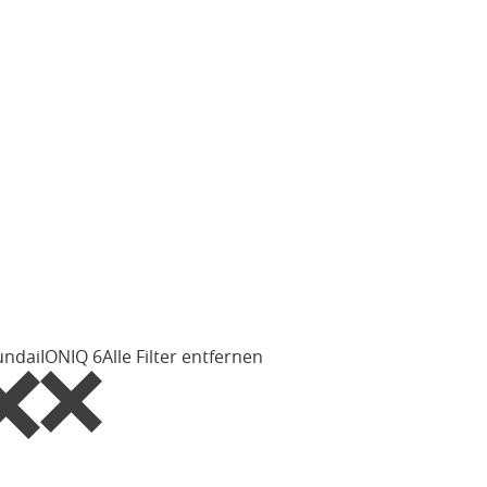
undai
IONIQ 6
Alle Filter entfernen