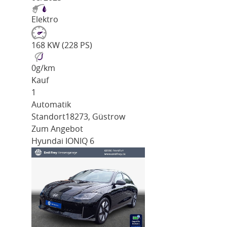
Elektro
168 KW (228 PS)
0
g/km
Kauf
1
Automatik
Standort
18273, Güstrow
Zum Angebot
Hyundai IONIQ 6