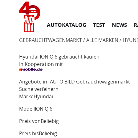
AUTOKATALOG
TEST
NEWS
R
GEBRAUCHTWAGENMARKT
ALLE MARKEN
HYUN
Hyundai IONIQ 6 gebraucht kaufen
In Kooperation mit
Angebote im AUTO BILD Gebrauchtwagenmarkt
Suche verfeinern
Marke
Hyundai
Modell
IONIQ 6
Preis von
Beliebig
Preis bis
Beliebig