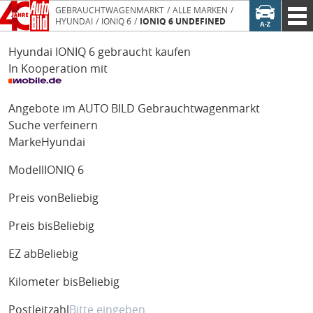
GEBRAUCHTWAGENMARKT
ALLE MARKEN
HYUNDAI
IONIQ 6
IONIQ 6 UNDEFINED
Hyundai IONIQ 6 gebraucht kaufen
In Kooperation mit
Angebote im AUTO BILD Gebrauchtwagenmarkt
Suche verfeinern
Marke
Hyundai
Modell
IONIQ 6
Preis von
Beliebig
Preis bis
Beliebig
EZ ab
Beliebig
Kilometer bis
Beliebig
Postleitzahl