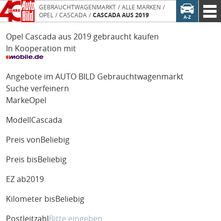
GEBRAUCHTWAGENMARKT
ALLE MARKEN
OPEL
CASCADA
CASCADA AUS 2019
Opel Cascada aus 2019 gebraucht kaufen
In Kooperation mit
Angebote im AUTO BILD Gebrauchtwagenmarkt
Suche verfeinern
Marke
Opel
Modell
Cascada
Preis von
Beliebig
Preis bis
Beliebig
EZ ab
2019
Kilometer bis
Beliebig
Postleitzahl