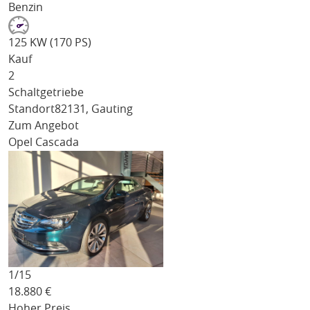
Benzin
125 KW (170 PS)
Kauf
2
Schaltgetriebe
Standort
82131, Gauting
Zum Angebot
Opel Cascada
1/
15
18.880
€
Hoher Preis