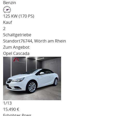
Benzin
125 KW (170 PS)
Kauf
2
Schaltgetriebe
Standort
76744, Wörth am Rhein
Zum Angebot
Opel Cascada
1/
13
15.490
€
Erhöhter Preis