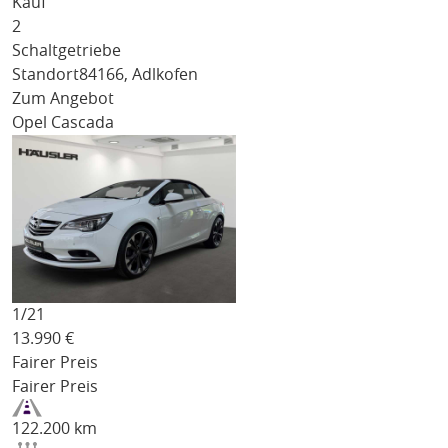
Kauf
2
Schaltgetriebe
Standort
84166, Adlkofen
Zum Angebot
Opel Cascada
1/
21
13.990
€
Fairer Preis
Fairer Preis
122.200 km