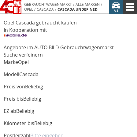
GEBRAUCHTWAGENMARKT
ALLE MARKEN
OPEL
CASCADA
CASCADA UNDEFINED
Opel Cascada gebraucht kaufen
In Kooperation mit
Angebote im AUTO BILD Gebrauchtwagenmarkt
Suche verfeinern
Marke
Opel
Modell
Cascada
Preis von
Beliebig
Preis bis
Beliebig
EZ ab
Beliebig
Kilometer bis
Beliebig
Postleitzahl