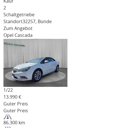
Kauf
2
Schaltgetriebe
Standort
32257, Bünde
Zum Angebot
Opel Cascada
1/
22
13.990
€
Guter Preis
Guter Preis
86.300 km