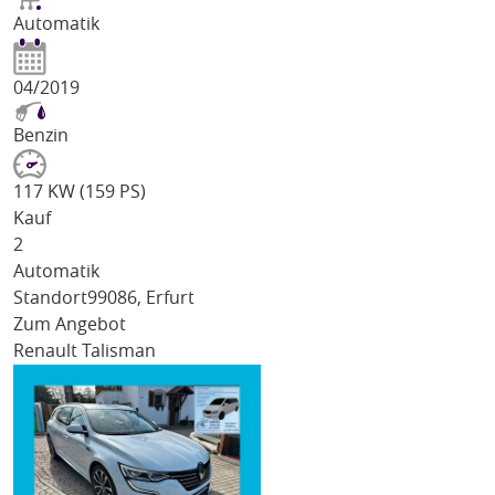
Automatik
04/2019
Benzin
117 KW (159 PS)
Kauf
2
Automatik
Standort
99086, Erfurt
Zum Angebot
Renault Talisman