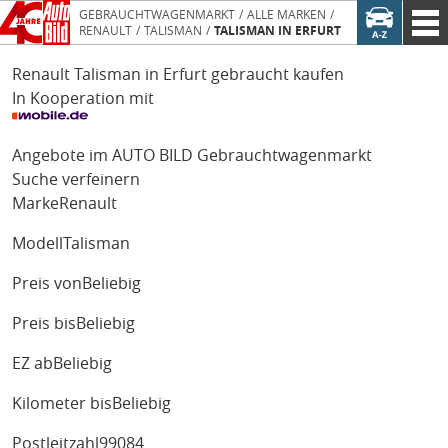
GEBRAUCHTWAGENMARKT
ALLE MARKEN
RENAULT
TALISMAN
TALISMAN IN ERFURT
Renault Talisman in Erfurt gebraucht kaufen
In Kooperation mit
Angebote im AUTO BILD Gebrauchtwagenmarkt
Suche verfeinern
Marke
Renault
Modell
Talisman
Preis von
Beliebig
Preis bis
Beliebig
EZ ab
Beliebig
Kilometer bis
Beliebig
Postleitzahl