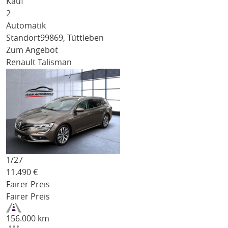
Kauf
2
Automatik
Standort
99869, Tüttleben
Zum Angebot
Renault Talisman
1/
27
11.490
€
Fairer Preis
Fairer Preis
156.000 km