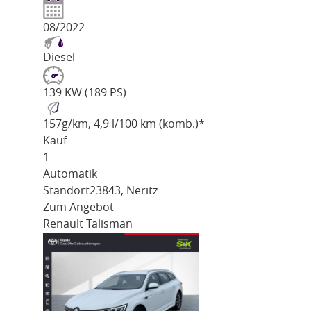
08/2022
Diesel
139 KW (189 PS)
157
g/km
, 4,9 l/100 km (komb.)*
Kauf
1
Automatik
Standort
23843, Neritz
Zum Angebot
Renault Talisman