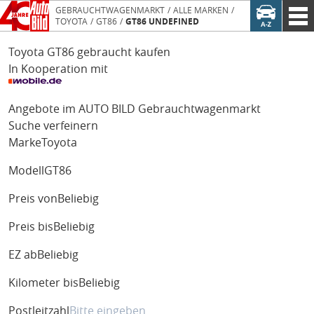
GEBRAUCHTWAGENMARKT
ALLE MARKEN
TOYOTA
GT86
GT86 UNDEFINED
Toyota GT86 gebraucht kaufen
In Kooperation mit
Angebote im AUTO BILD Gebrauchtwagenmarkt
Suche verfeinern
Marke
Toyota
Modell
GT86
Preis von
Beliebig
Preis bis
Beliebig
EZ ab
Beliebig
Kilometer bis
Beliebig
Postleitzahl