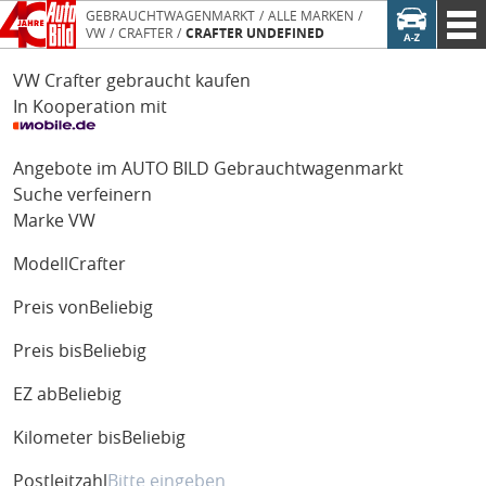
GEBRAUCHTWAGENMARKT
ALLE MARKEN
VW
CRAFTER
CRAFTER UNDEFINED
VW Crafter gebraucht kaufen
In Kooperation mit
Angebote im AUTO BILD Gebrauchtwagenmarkt
Suche verfeinern
Marke
VW
Modell
Crafter
Preis von
Beliebig
Preis bis
Beliebig
EZ ab
Beliebig
Kilometer bis
Beliebig
Postleitzahl