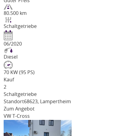
Guter Preis
80.500 km
Schaltgetriebe
06/2020
Diesel
70 KW (95 PS)
Kauf
2
Schaltgetriebe
Standort
68623, Lampertheim
Zum Angebot
VW T-Cross