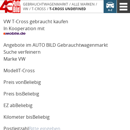
GEBRAUCHTWAGENMARKT
ALLE MARKEN
VW
T-CROSS
T-CROSS UNDEFINED
VW T-Cross gebraucht kaufen
In Kooperation mit
Angebote im AUTO BILD Gebrauchtwagenmarkt
Suche verfeinern
Marke
VW
Modell
T-Cross
Preis von
Beliebig
Preis bis
Beliebig
EZ ab
Beliebig
Kilometer bis
Beliebig
Postleitzahl