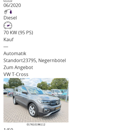
06/2020
Diesel
70 KW (95 PS)
Kauf
―
Automatik
Standort
23795, Negernbötel
Zum Angebot
VW T-Cross