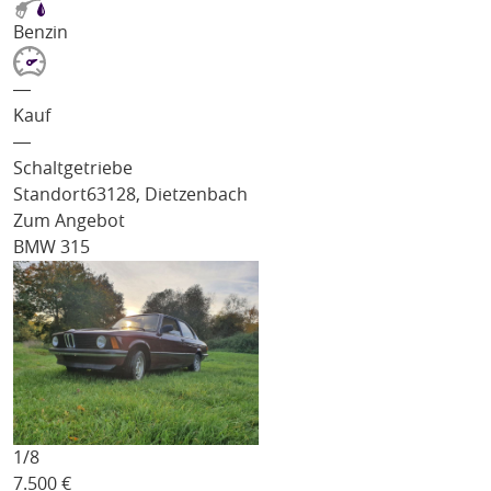
Benzin
―
Kauf
―
Schaltgetriebe
Standort
63128, Dietzenbach
Zum Angebot
BMW 315
1/
8
7.500
€