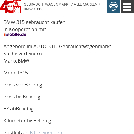
GEBRAUCHTWAGENMARKT
ALLE MARKEN
BMW
315
BMW 315 gebraucht kaufen
In Kooperation mit
Angebote im AUTO BILD Gebrauchtwagenmarkt
Suche verfeinern
Marke
BMW
Modell
315
Preis von
Beliebig
Preis bis
Beliebig
EZ ab
Beliebig
Kilometer bis
Beliebig
Postleitzahl