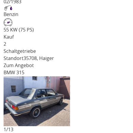
02/1983
Benzin
55 KW (75 PS)
Kauf
2
Schaltgetriebe
Standort
35708, Haiger
Zum Angebot
BMW 315
1/
13