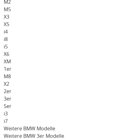
M2
M5
X3
X5
i4
i8
i5
X6
XM
1er
M8
X2
2er
3er
5er
i3
i7
Weitere BMW Modelle
Weitere BMW 3er Modelle