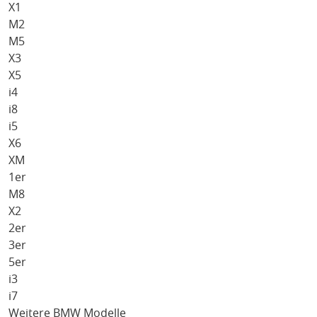
X1
M2
M5
X3
X5
i4
i8
i5
X6
XM
1er
M8
X2
2er
3er
5er
i3
i7
Weitere BMW Modelle