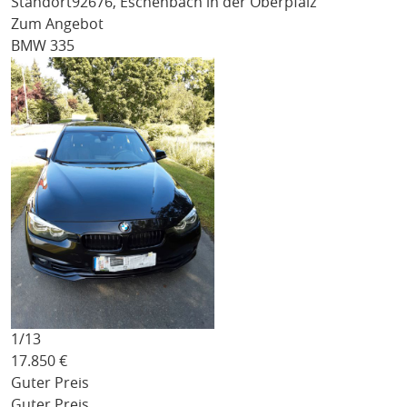
Standort
92676, Eschenbach in der Oberpfalz
Zum Angebot
BMW 335
1/
13
17.850
€
Guter Preis
Guter Preis