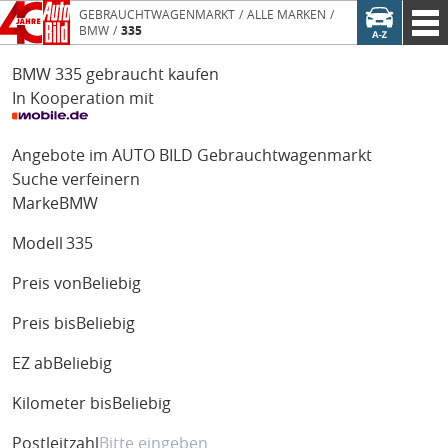
GEBRAUCHTWAGENMARKT
ALLE MARKEN
BMW
335
BMW 335 gebraucht kaufen
In Kooperation mit
Angebote im AUTO BILD Gebrauchtwagenmarkt
Suche verfeinern
Marke
BMW
Modell
335
Preis von
Beliebig
Preis bis
Beliebig
EZ ab
Beliebig
Kilometer bis
Beliebig
Postleitzahl