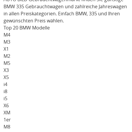
BMW 335
Gebrauchtwagen und zahlreiche Jahreswagen
in allen Preiskategorien. Einfach
BMW
, 335
und Ihren
gewünschten Preis wählen.
Top 20 BMW Modelle
M4
M3
X1
M2
M5
X3
X5
i4
i8
i5
X6
XM
1er
M8