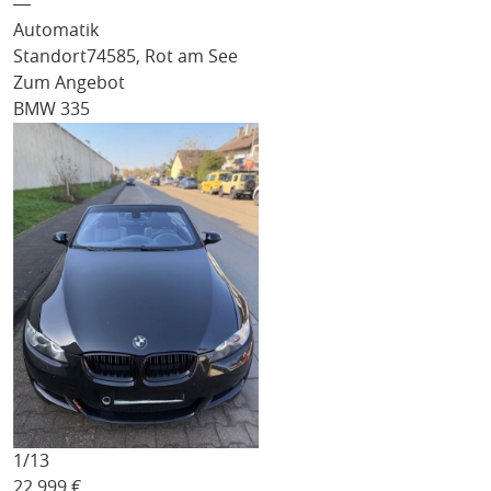
―
Automatik
Standort
74585, Rot am See
Zum Angebot
BMW 335
1/
13
22.999
€