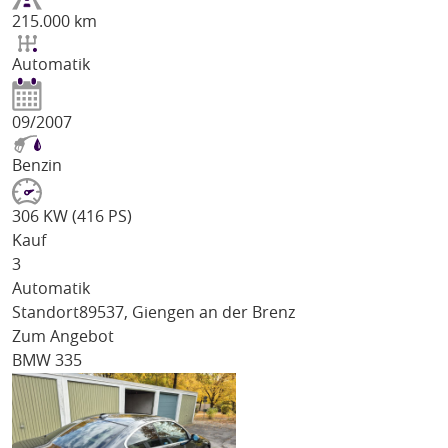
215.000 km
Automatik
09/2007
Benzin
306 KW (416 PS)
Kauf
3
Automatik
Standort
89537, Giengen an der Brenz
Zum Angebot
BMW 335