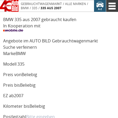
GEBRAUCHTWAGENMARKT
ALLE MARKEN
BMW
335
335 AUS 2007
BMW 335 aus 2007 gebraucht kaufen
In Kooperation mit
Angebote im AUTO BILD Gebrauchtwagenmarkt
Suche verfeinern
Marke
BMW
Modell
335
Preis von
Beliebig
Preis bis
Beliebig
EZ ab
2007
Kilometer bis
Beliebig
Postleitzahl