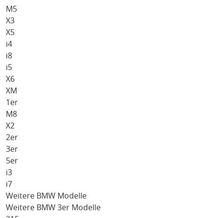
M5
X3
X5
i4
i8
i5
X6
XM
1er
M8
X2
2er
3er
5er
i3
i7
Weitere BMW Modelle
Weitere BMW 3er Modelle