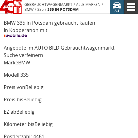
GEBRAUCHTWAGENMARKT
ALLE MARKEN
BMW
335
335 IN POTSDAM
BMW 335 in Potsdam gebraucht kaufen
In Kooperation mit
Angebote im AUTO BILD Gebrauchtwagenmarkt
Suche verfeinern
Marke
BMW
Modell
335
Preis von
Beliebig
Preis bis
Beliebig
EZ ab
Beliebig
Kilometer bis
Beliebig
Postleitzahl