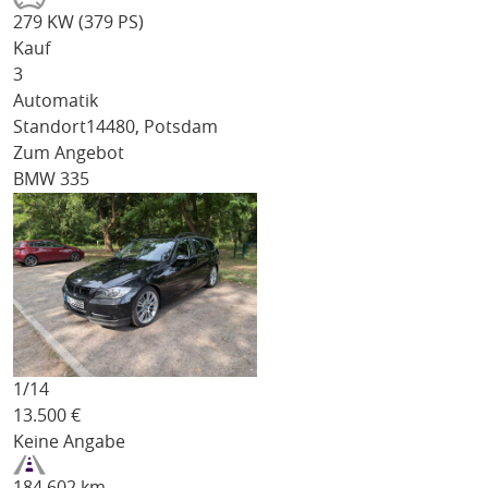
279 KW (379 PS)
Kauf
3
Automatik
Standort
14480, Potsdam
Zum Angebot
BMW 335
1/
14
13.500
€
Keine Angabe
184.602 km