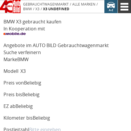
GEBRAUCHTWAGENMARKT
ALLE MARKEN
BMW
X3
X3 UNDEFINED
BMW X3 gebraucht kaufen
In Kooperation mit
Angebote im AUTO BILD Gebrauchtwagenmarkt
Suche verfeinern
Marke
BMW
Modell
X3
Preis von
Beliebig
Preis bis
Beliebig
EZ ab
Beliebig
Kilometer bis
Beliebig
Postleitzahl