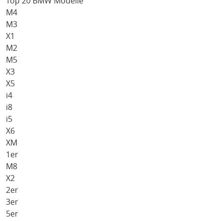
Top 20 BMW Modelle
M4
M3
X1
M2
M5
X3
X5
i4
i8
i5
X6
XM
1er
M8
X2
2er
3er
5er