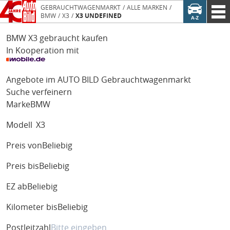
GEBRAUCHTWAGENMARKT
ALLE MARKEN
BMW
X3
X3 UNDEFINED
BMW X3 gebraucht kaufen
In Kooperation mit
Angebote im AUTO BILD Gebrauchtwagenmarkt
Suche verfeinern
Marke
BMW
Modell
X3
Preis von
Beliebig
Preis bis
Beliebig
EZ ab
Beliebig
Kilometer bis
Beliebig
Postleitzahl