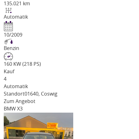
135.021 km
Automatik
10/2009
Benzin
160 KW (218 PS)
Kauf
4
Automatik
Standort
01640, Coswig
Zum Angebot
BMW X3