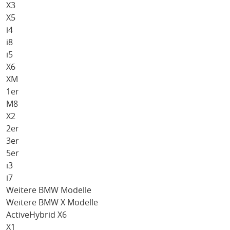
X3
X5
i4
i8
i5
X6
XM
1er
M8
X2
2er
3er
5er
i3
i7
Weitere BMW Modelle
Weitere BMW X Modelle
ActiveHybrid X6
X1