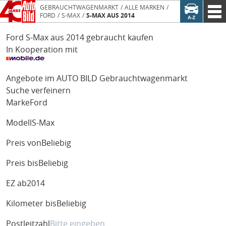
GEBRAUCHTWAGENMARKT
ALLE MARKEN
FORD
S-MAX
S-MAX AUS 2014
Ford S-Max aus 2014 gebraucht kaufen
In Kooperation mit
Angebote im AUTO BILD Gebrauchtwagenmarkt
Suche verfeinern
Marke
Ford
Modell
S-Max
Preis von
Beliebig
Preis bis
Beliebig
EZ ab
2014
Kilometer bis
Beliebig
Postleitzahl