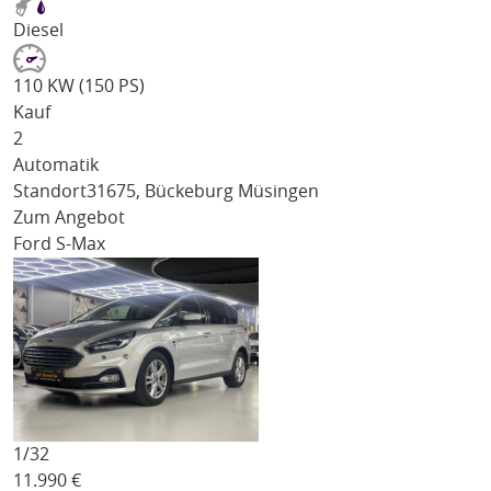
Diesel
110 KW (150 PS)
Kauf
2
Automatik
Standort
31675, Bückeburg Müsingen
Zum Angebot
Ford S-Max
1/
32
11.990
€