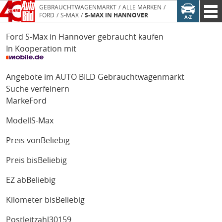
GEBRAUCHTWAGENMARKT
ALLE MARKEN
FORD
S-MAX
S-MAX IN HANNOVER
Ford S-Max in Hannover gebraucht kaufen
In Kooperation mit
Angebote im AUTO BILD Gebrauchtwagenmarkt
Suche verfeinern
Marke
Ford
Modell
S-Max
Preis von
Beliebig
Preis bis
Beliebig
EZ ab
Beliebig
Kilometer bis
Beliebig
Postleitzahl