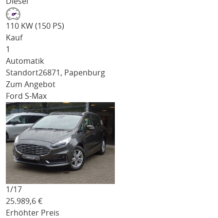
Diesel
110 KW (150 PS)
Kauf
1
Automatik
Standort
26871, Papenburg
Zum Angebot
Ford S-Max
1/
17
25.989,6
€
Erhöhter Preis