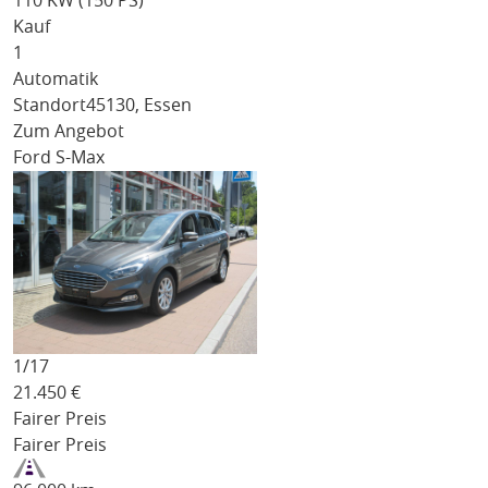
110 KW (150 PS)
Kauf
1
Automatik
Standort
45130, Essen
Zum Angebot
Ford S-Max
1/
17
21.450
€
Fairer Preis
Fairer Preis