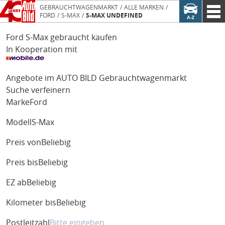
GEBRAUCHTWAGENMARKT
ALLE MARKEN
FORD
S-MAX
S-MAX UNDEFINED
Ford S-Max gebraucht kaufen
In Kooperation mit
Angebote im AUTO BILD Gebrauchtwagenmarkt
Suche verfeinern
Marke
Ford
Modell
S-Max
Preis von
Beliebig
Preis bis
Beliebig
EZ ab
Beliebig
Kilometer bis
Beliebig
Postleitzahl