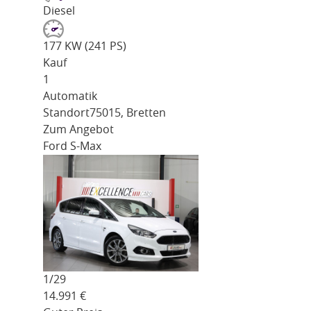
Diesel
177 KW (241 PS)
Kauf
1
Automatik
Standort
75015, Bretten
Zum Angebot
Ford S-Max
1/
29
14.991
€