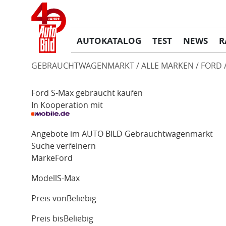
AUTOKATALOG
TEST
NEWS
R
GEBRAUCHTWAGENMARKT
ALLE MARKEN
FORD
Ford S-Max gebraucht kaufen
In Kooperation mit
Angebote im AUTO BILD Gebrauchtwagenmarkt
Suche verfeinern
Marke
Ford
Modell
S-Max
Preis von
Beliebig
Preis bis
Beliebig