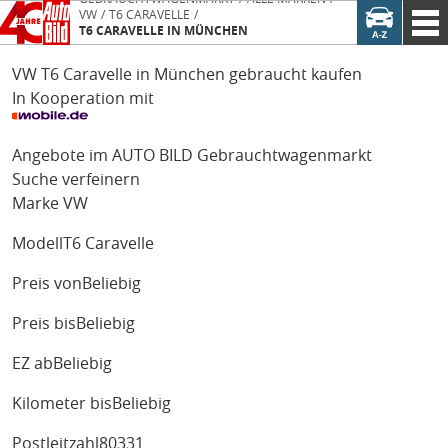
VW
T6 CARAVELLE
T6 CARAVELLE IN MÜNCHEN
VW T6 Caravelle in München gebraucht kaufen
In Kooperation mit
Angebote im AUTO BILD Gebrauchtwagenmarkt
Suche verfeinern
Marke
VW
Modell
T6 Caravelle
Preis von
Beliebig
Preis bis
Beliebig
EZ ab
Beliebig
Kilometer bis
Beliebig
Postleitzahl