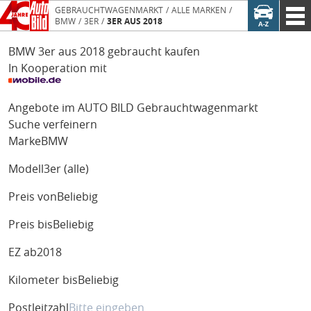
GEBRAUCHTWAGENMARKT
ALLE MARKEN
BMW
3ER
3ER AUS 2018
BMW 3er aus 2018 gebraucht kaufen
In Kooperation mit
Angebote im AUTO BILD Gebrauchtwagenmarkt
Suche verfeinern
Marke
BMW
Modell
3er (alle)
Preis von
Beliebig
Preis bis
Beliebig
EZ ab
2018
Kilometer bis
Beliebig
Postleitzahl