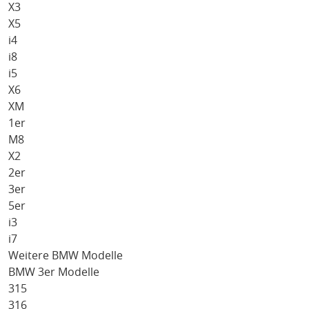
X3
X5
i4
i8
i5
X6
XM
1er
M8
X2
2er
3er
5er
i3
i7
Weitere BMW Modelle
BMW 3er Modelle
315
316