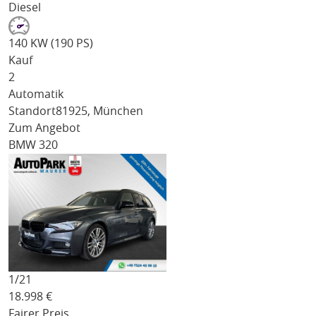
Diesel
140 KW (190 PS)
Kauf
2
Automatik
Standort
81925, München
Zum Angebot
BMW 320
1/
21
18.998
€
Fairer Preis