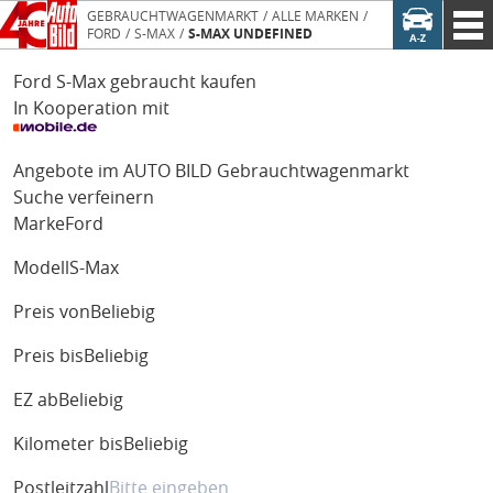
GEBRAUCHTWAGENMARKT
ALLE MARKEN
FORD
S-MAX
S-MAX UNDEFINED
Ford S-Max gebraucht kaufen
In Kooperation mit
Angebote im AUTO BILD Gebrauchtwagenmarkt
Suche verfeinern
Marke
Ford
Modell
S-Max
Preis von
Beliebig
Preis bis
Beliebig
EZ ab
Beliebig
Kilometer bis
Beliebig
Postleitzahl