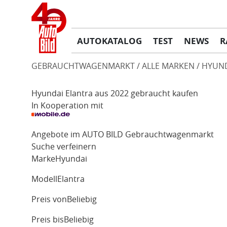
AUTOKATALOG
TEST
NEWS
R
GEBRAUCHTWAGENMARKT
ALLE MARKEN
HYUN
Hyundai Elantra aus 2022 gebraucht kaufen
In Kooperation mit
Angebote im AUTO BILD Gebrauchtwagenmarkt
Suche verfeinern
Marke
Hyundai
Modell
Elantra
Preis von
Beliebig
Preis bis
Beliebig