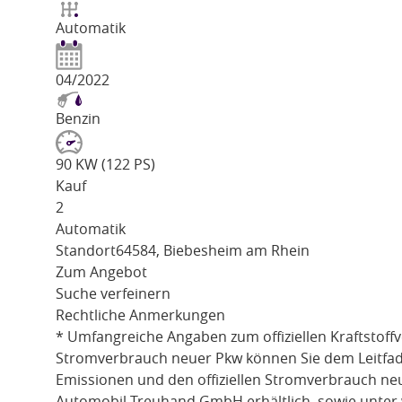
Automatik
04/2022
Benzin
90 KW (122 PS)
Kauf
2
Automatik
Standort
64584, Biebesheim am Rhein
Zum Angebot
Suche verfeinern
Rechtliche Anmerkungen
* Umfangreiche Angaben zum offiziellen Kraftstoff
Stromverbrauch neuer Pkw können Sie dem Leitfaden 
Emissionen und den offiziellen Stromverbrauch ne
Automobil Treuhand GmbH erhältlich, sowie unter