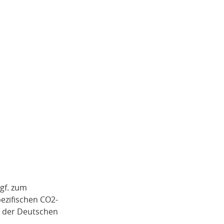
gf. zum
pezifischen CO2-
i der Deutschen