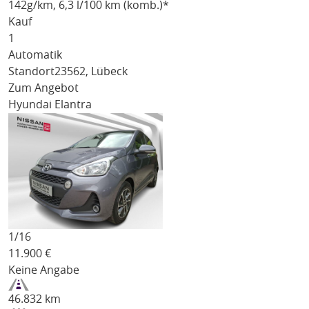
142
g/km
, 6,3 l/100 km (komb.)*
Kauf
1
Automatik
Standort
23562, Lübeck
Zum Angebot
Hyundai Elantra
1/
16
11.900
€
Keine Angabe
46.832 km