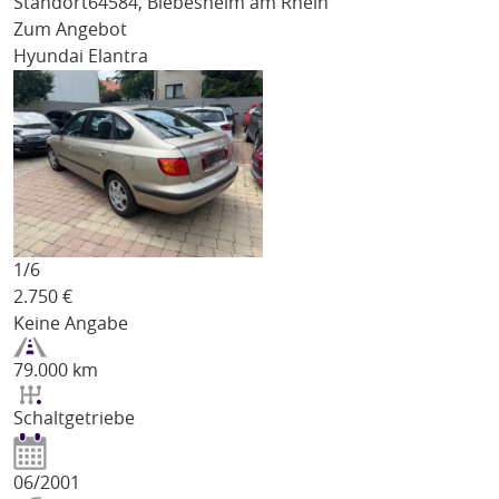
Standort
64584, Biebesheim am Rhein
Zum Angebot
Hyundai Elantra
1/
6
2.750
€
Keine Angabe
79.000 km
Schaltgetriebe
06/2001