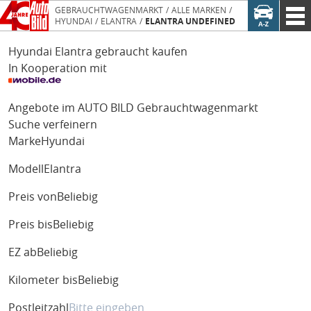
GEBRAUCHTWAGENMARKT
ALLE MARKEN
HYUNDAI
ELANTRA
ELANTRA UNDEFINED
Hyundai Elantra gebraucht kaufen
In Kooperation mit
Angebote im AUTO BILD Gebrauchtwagenmarkt
Suche verfeinern
Marke
Hyundai
Modell
Elantra
Preis von
Beliebig
Preis bis
Beliebig
EZ ab
Beliebig
Kilometer bis
Beliebig
Postleitzahl