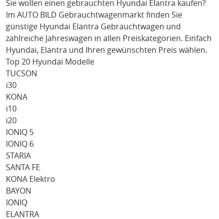
Sie wollen einen gebrauchten
Hyundai Elantra
kaufen?
Im AUTO BILD Gebrauchtwagenmarkt finden Sie
günstige
Hyundai Elantra
Gebrauchtwagen und
zahlreiche Jahreswagen in allen Preiskategorien. Einfach
Hyundai
, Elantra
und Ihren gewünschten Preis wählen.
Top 20 Hyundai Modelle
TUCSON
i30
KONA
i10
i20
IONIQ 5
IONIQ 6
STARIA
SANTA FE
KONA Elektro
BAYON
IONIQ
ELANTRA