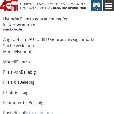
GEBRAUCHTWAGENMARKT
ALLE MARKEN
HYUNDAI
ELANTRA
ELANTRA UNDEFINED
Hyundai Elantra gebraucht kaufen
In Kooperation mit
Angebote im AUTO BILD Gebrauchtwagenmarkt
Suche verfeinern
Marke
Hyundai
Modell
Elantra
Preis von
Beliebig
Preis bis
Beliebig
EZ ab
Beliebig
Kilometer bis
Beliebig
Postleitzahl