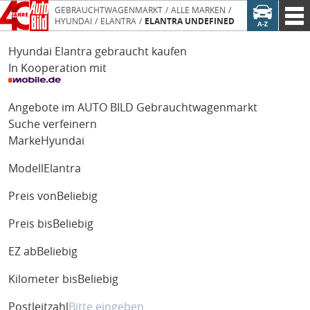
GEBRAUCHTWAGENMARKT
ALLE MARKEN
HYUNDAI
ELANTRA
ELANTRA UNDEFINED
Hyundai Elantra gebraucht kaufen
In Kooperation mit
Angebote im AUTO BILD Gebrauchtwagenmarkt
Suche verfeinern
Marke
Hyundai
Modell
Elantra
Preis von
Beliebig
Preis bis
Beliebig
EZ ab
Beliebig
Kilometer bis
Beliebig
Postleitzahl