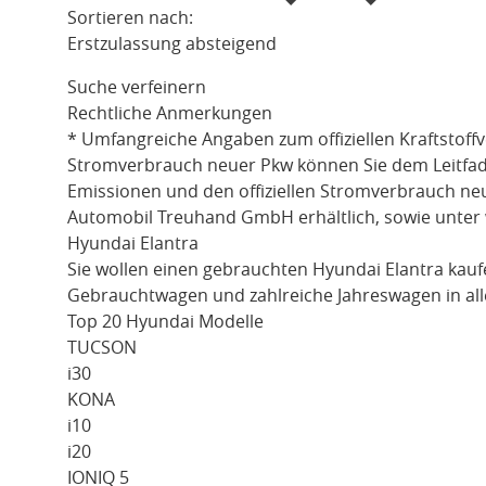
Sortieren nach:
Erstzulassung absteigend
Suche verfeinern
Rechtliche Anmerkungen
* Umfangreiche Angaben zum offiziellen Kraftstoff
Stromverbrauch neuer Pkw können Sie dem Leitfaden 
Emissionen und den offiziellen Stromverbrauch ne
Automobil Treuhand GmbH erhältlich, sowie unter
Hyundai Elantra
Sie wollen einen gebrauchten
Hyundai Elantra
kauf
Gebrauchtwagen und zahlreiche Jahreswagen in all
Top 20 Hyundai Modelle
TUCSON
i30
KONA
i10
i20
IONIQ 5