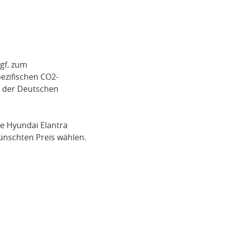
gf. zum
pezifischen CO2-
i der Deutschen
ge
Hyundai Elantra
nschten Preis wählen.